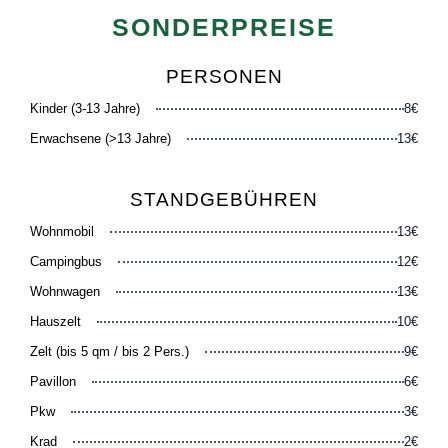
SONDERPREISE
PERSONEN
Kinder (3-13 Jahre)
8€
Erwachsene (>13 Jahre)
13€
STANDGEBÜHREN
Wohnmobil
13€
Campingbus
12€
Wohnwagen
13€
Hauszelt
10€
Zelt (bis 5 qm / bis 2 Pers.)
9€
Pavillon
6€
Pkw
3€
Krad
2€