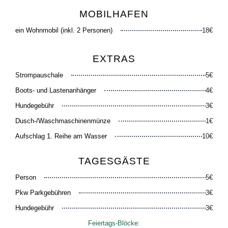
MOBILHAFEN
ein Wohnmobil (inkl. 2 Personen)
18€
EXTRAS
Strompauschale
5€
Boots- und Lastenanhänger
4€
Hundegebühr
3€
Dusch-/Waschmaschinenmünze
1€
Aufschlag 1. Reihe am Wasser
10€
TAGESGÄSTE
Person
5€
Pkw Parkgebühren
3€
Hundegebühr
3€
Feiertags-Blöcke: