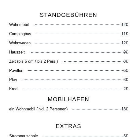
STANDGEBÜHREN
Wohnmobil
12€
Campingbus
11€
Wohnwagen
12€
Hauszelt
9€
Zelt (bis 5 qm / bis 2 Pers.)
8€
Pavillon
5€
Pkw
3€
Krad
2€
MOBILHAFEN
ein Wohnmobil (inkl. 2 Personen)
18€
EXTRAS
Strompauschale
5€